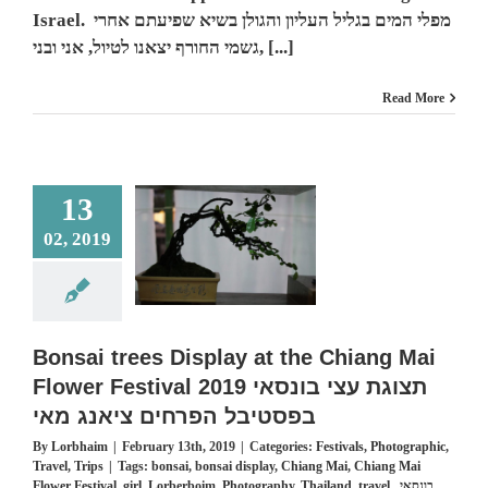
at
Israel. מפלי המים בגליל העליון והגולן בשיא שפיעתם אחרי
the
Upper
גשמי החורף יצאנו לטיול, אני ובני, [...]
Galilee
and
Read More
Golan
Hights
of
Israel.
4
13
Apr
ai trees Display at
2019
 Chiang Mai Flower
02, 2019
מפלי
al 2019 תצוגת עצי
המים
בונסאי בפסטיבל הפר
בגליל
ציאנג מאי
העליון
ivals
Photographic
והגולן
Travel
Trips
בשיא
Bonsai trees Display at the Chiang Mai
שפיעתם
אחרי
Flower Festival 2019 תצוגת עצי בונסאי
גשמי
בפסטיבל הפרחים ציאנג מאי
החורף
By
Lorbhaim
|
February 13th, 2019
|
Categories:
Festivals
,
Photographic
,
Travel
,
Trips
|
Tags:
bonsai
,
bonsai display
,
Chiang Mai
,
Chiang Mai
Flower Festival
,
girl
,
Lorberboim
,
Photography
,
Thailand
,
travel
,
,
בונסאי