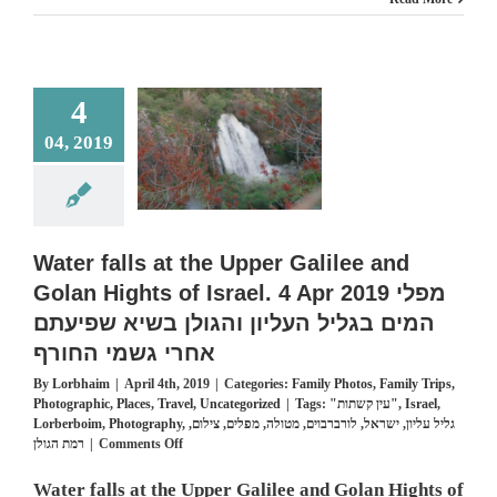
לתאילנד
ater falls at the
pper Galilee and
4
an Hights of Israel.
 2019 מפלי המים
04, 2019
בגליל העליון והגולן ב
שפיעתם אחרי גשמ
החורף
mily Photos
Family
ips
Photographic
Water falls at the Upper Galilee and
Places
Travel
Uncategorized
Golan Hights of Israel. 4 Apr 2019 מפלי
המים בגליל העליון והגולן בשיא שפיעתם
אחרי גשמי החורף
By
Lorbhaim
|
April 4th, 2019
|
Categories:
Family Photos
,
Family Trips
,
Photographic
,
Places
,
Travel
,
Uncategorized
|
Tags:
"עין קשתות"
,
Israel
,
Lorberboim
,
Photography
,
,
צילום
,
מפלים
,
מטולה
,
לורברבוים
,
ישראל
,
גליל עליון
on
רמת הגולן
|
Comments Off
Water
falls
Water falls at the Upper Galilee and Golan Hights of