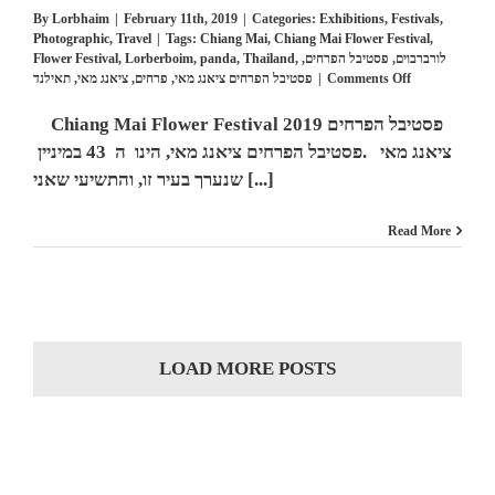
By
Lorbhaim
|
February 11th, 2019
|
Categories:
Exhibitions
,
Festivals
,
Photographic
,
Travel
|
Tags:
Chiang Mai
,
Chiang Mai Flower Festival
,
Flower Festival
,
Lorberboim
,
panda
,
Thailand
,
,
פסטיבל הפרחים
,
לורברבוים
on
תאילנד
,
ציאנג מאי
,
פרחים
,
פסטיבל הפרחים ציאנג מאי
|
Comments Off
Chiang
Mai
Chiang Mai Flower Festival 2019 פסטיבל הפרחים
Flower
ציאנג מאי .פסטיבל הפרחים ציאנג מאי, הינו ה 43 במיניין
Festival
2019
שנערך בעיר זו, והתשיעי שאני [...]
פסטיבל
הפרחים
Read More
ציאנג
מאי
LOAD MORE POSTS