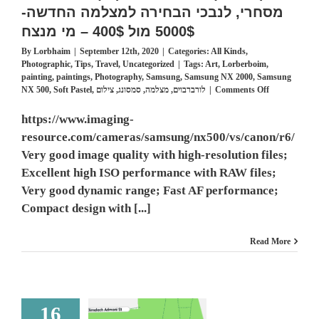
מסחרי, לנבכי הבחירה למצלמה החדשה-
5000$ מול 400$ – מי מנצח
By
Lorbhaim
|
September 12th, 2020
|
Categories:
All Kinds
,
Photographic
,
Tips
,
Travel
,
Uncategorized
|
Tags:
Art
,
Lorberboim
,
painting
,
paintings
,
Photography
,
Samsung
,
Samsung NX 2000
,
Samsung
on
NX 500
,
Soft Pastel
,
צילום
,
סמסונג
,
מצלמה
,
לורברבוים
|
Comments Off
המשך
ועדכון
https://www.imaging-
לפוסט
resource.com/cameras/samsung/nx500/vs/canon/r6/
–
מדריך
Very good image quality with high-resolution files;
קל,
Excellent high ISO performance with RAW files;
ללא
Very good dynamic range; Fast AF performance;
מניע
מסחרי,
Compact design with [...]
לנבכי
הבחירה
Read More
למצלמה
החדשה-
5000$
מול
400$
–
16