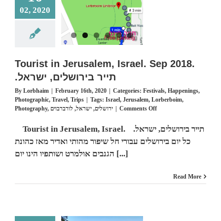
מי
02, 2020
מנצח
rist in Jerusalem,
el. Sep 2018. .תייר
בירושלים, ישראל
tivals
Happenings
Tourist in Jerusalem, Israel. Sep 2018.
otographic
Travel
Trips
.תייר בירושלים, ישראל
By
Lorbhaim
|
February 16th, 2020
|
Categories:
Festivals
,
Happenings
,
Photographic
,
Travel
,
Trips
|
Tags:
Israel
,
Jerusalem
,
Lorberboim
,
on
Photography
,
לורברבוים
,
ישראל
,
ירושלים
|
Comments Off
Tourist
in
Tourist in Jerusalem, Israel. .תייר בירושלים, ישראל
Jerusalem,
כל יום בירושלים עבורי חל שיפור מהותי ואדיר מאז כהונת
Israel.
Sep
הגנבים אולמרט ושותפיו הינו יום [...]
2018.
.תייר
Read More
בירושלים,
ישראל
Corona Virus, &