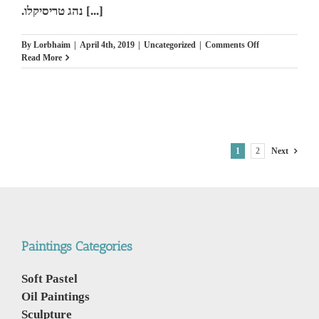
.נהג טריסיקלו [...]
on
By
Lorbhaim
|
April 4th, 2019
|
Uncategorized
|
Comments Off
Tricyclo
Read More
driver
stuck
in
rain,
Chiang
Mai,
Thailand.
1
2
Next
5
Apr
2019
.נהג
טריסיקלו
תקוע
בגשם,
Paintings Categories
ציאנג
מאי,
תאילנד
Soft Pastel
Oil Paintings
Sculpture