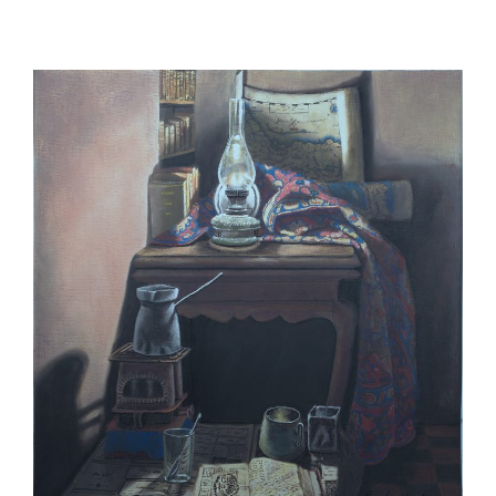
David,
Yerushlaim,
Israel.
31
May.
מגדל
דוד,
ירושלים,
ישראל