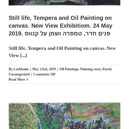
Still life, Tempera and Oil Painting on
canvas. New View Exhibitiom. 24 May
2019. פנים חדר, טמפרה ושמן על קנווס
Still life, Tempera and Oil Painting on canvas. New
View [...]
By
Lorbhaim
|
May 22nd, 2019
|
Oil Paintings
,
Painting story
,
Pastel
,
on
Uncategorized
|
Comments Off
Still
Read More
life,
Tempera
and
Oil
Painting
on
canvas.
New
View