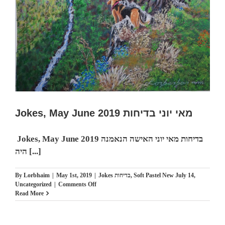
Exhibitiom.
24
May
2019.
פנים
חדר,
טמפרה
ושמן
על
קנווס
Jokes, May June 2019 מאי יוני בדיחות
Jokes, May June 2019 בדיחות מאי יוני האישה הנאמנה
‏היה [...]
By
Lorbhaim
|
May 1st, 2019
|
Jokes בדיחות
,
Soft Pastel New July 14
,
on
Uncategorized
|
Comments Off
Jokes,
Read More
May
June
2019