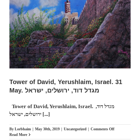
מסחרי,
לנבכי
הבחירה
למצלמה
החדשה-
5000$
מול
400$
–
מי
מנצח
Tower of David, Yerushlaim, Israel. 31
May. מגדל דוד, ירושלים, ישראל
Tower of David, Yerushlaim, Israel. מגדל דוד,
ירושלים, ישראל [...]
on
By
Lorbhaim
|
May 30th, 2019
|
Uncategorized
|
Comments Off
Tower
Read More
of