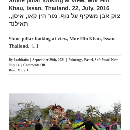
Stone pillar looking at view, Mor Hin
Khau, Issan, Thailand. 22, July, 2016
.צוק אבן משקיף על נוף, מור הין קאו, איסן,
תאילנד
Stone pillar looking at view, Mor Hin Khau, Issan,
Thailand. [...]
By
Lorbhaim
|
September 29th, 2021
|
Paintings
,
Pastel
,
Soft Pastel New
on
July 14
|
Comments Off
Stone
Read More
pillar
looking
at
view,
Mor
Hin
Khau,
Issan,
Thailand.
22,
July,