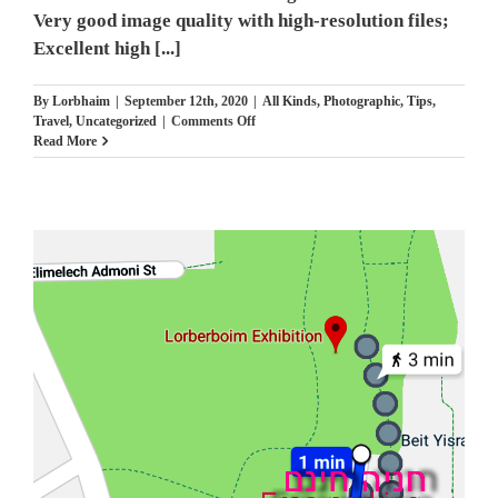
Very good image quality with high-resolution files;
Excellent high [...]
By
Lorbhaim
|
September 12th, 2020
|
All Kinds
,
Photographic
,
Tips
,
on
Travel
,
Uncategorized
|
Comments Off
המשך
Read More
ועדכון
לפוסט
–
מדריך
קל,
ללא
מניע
מסחרי,
לנבכי
הבחירה
למצלמה
החדשה-
5000$
מול
400$
–
מי