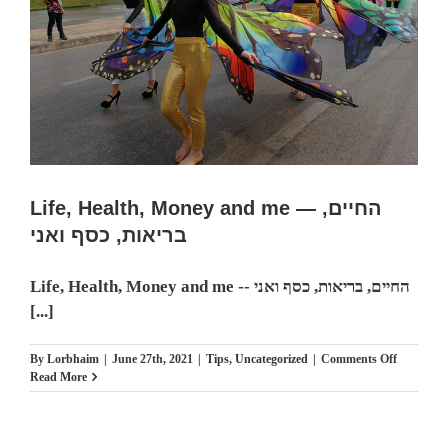
2016
.צוק
אבן
משקיף
על
נוף,
מור
הין
קאו,
איסן,
תאילנד
Life, Health, Money and me — החיים,
בריאות, כסף ואני
Life, Health, Money and me -- החיים, בריאות, כסף ואני
[...]
on
By
Lorbhaim
|
June 27th, 2021
|
Tips
,
Uncategorized
|
Comments Off
Life,
Read More
Health,
Money
and
me