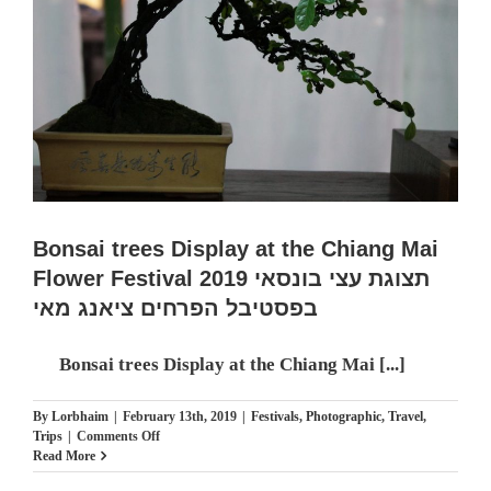
of
Israel.
4
Apr
2019
מפלי
המים
בגליל
העליון
והגולן
בשיא
שפיעתם
אחרי
Bonsai trees Display at the Chiang Mai
גשמי
Flower Festival 2019 תצוגת עצי בונסאי
החורף
בפסטיבל הפרחים ציאנג מאי
Bonsai trees Display at the Chiang Mai [...]
By
Lorbhaim
|
February 13th, 2019
|
Festivals
,
Photographic
,
Travel
,
on
Trips
|
Comments Off
Bonsai
Read More
trees