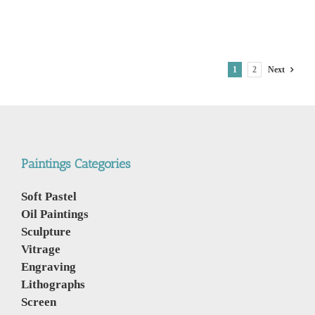
Display
at
the
Chiang
Mai
Flower
1
2
Next
Festival
2019
תצוגת
עצי
בונסאי
בפסטיבל
הפרחים
Paintings Categories
ציאנג
מאי
Soft Pastel
Oil Paintings
Sculpture
Vitrage
Engraving
Lithographs
Screen