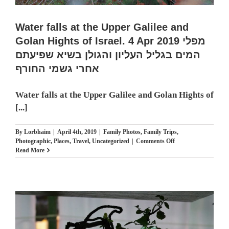
Water falls at the Upper Galilee and
Golan Hights of Israel. 4 Apr 2019 מפלי
המים בגליל העליון והגולן בשיא שפיעתם
אחרי גשמי החורף
Water falls at the Upper Galilee and Golan Hights of
[...]
By
Lorbhaim
|
April 4th, 2019
|
Family Photos
,
Family Trips
,
on
Photographic
,
Places
,
Travel
,
Uncategorized
|
Comments Off
Water
Read More
falls
at
the
Upper
Galilee
and
Golan
Hights