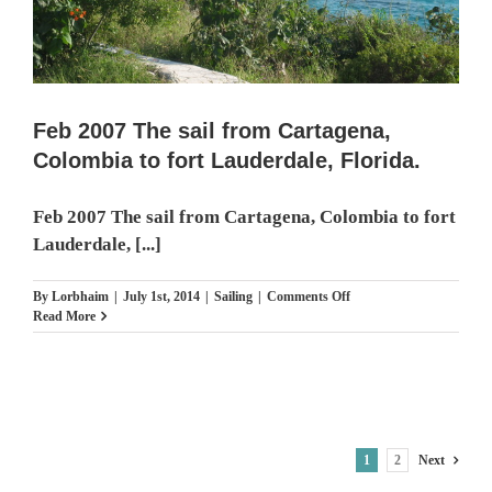
Feb 2007 The sail from Cartagena,
Colombia to fort Lauderdale, Florida.
Feb 2007 The sail from Cartagena, Colombia to fort
Lauderdale, [...]
on
By
Lorbhaim
|
July 1st, 2014
|
Sailing
|
Comments Off
Feb
Read More
2007
The
sail
from
Cartagena,
Colombia
to
1
2
Next
fort