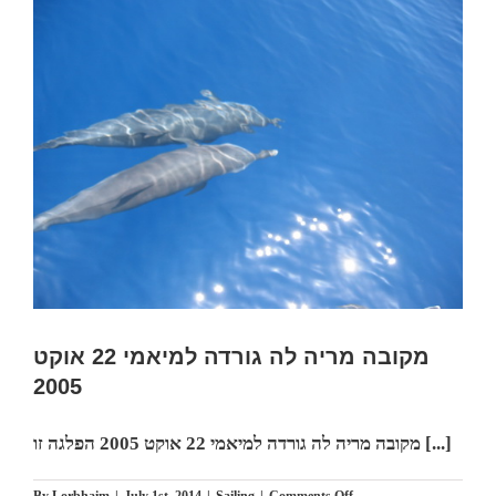
from
Eilat
Via
Suetz
Canal
to
Haifa
August
2003
מאילת
לחיפה
על
העליזה
מקובה מריה לה גורדה למיאמי 22 אוקט
2005
מקובה מריה לה גורדה למיאמי 22 אוקט 2005 הפלגה זו [...]
on
By
Lorbhaim
|
July 1st, 2014
|
Sailing
|
Comments Off