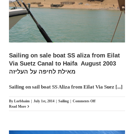
Sailing on sale boat SS aliza from Eilat
Via Suetz Canal to Haifa August 2003
מאילת לחיפה על העליזה
Sailing on sail boat SS Aliza from Eilat Via Suez [...]
on
By
Lorbhaim
|
July 1st, 2014
|
Sailing
|
Comments Off
Sailing
Read More
on
sale
boat
SS
aliza