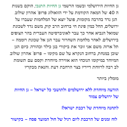
גן החיות הירושלמי ובשמו הרשמי
גן החיות התנכי
, הוקם בשנות
ה 40 של המאה הקודמת על ידי ה
זואולוג
פרופ’ אה
רון שולוב
.
הגן נדד בהרבה מקומות, פועל יוצא של המלחמות שעברו על
ירושלים, החל כמין פינת חי ברחוב הרב קוק, משם נדד לשכונת
שמואל הנביא אחר כך עבר לאוניברסיטה העברית בהר הצופים
בירושלים. לאחר מלחמת השחרור עבר הגן אל שכונת רוממה –
תל ארזה. משם אני זוכר את ביקורי בגן כילד וכהורה. כיום הגן
שוכן במנחת, ברחוב הנקרא על שם מקימו – פרופ’ אהרון שולוב.
המיוחד במיקומו הנוכחי הוא אווירה מיוחדת וקסם עם תשומת
לב רבה לרווחת דייריו בצד הרחבת דעת .והנאת מבקריו
מומלץ ביותר
הודעה מיוחדת ללא ירושלמים ולתושבי כל ישראל – גן החיות
של ירושלים צמוד
!לתחנה מיוחדת של רכבת ישראל
לוח זמנים של הרכבת ליום רגיל של חול המועד פסח – בקישור