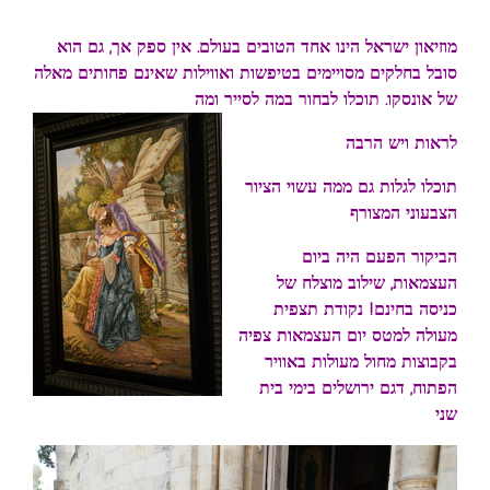
מוזיאון ישראל הינו אחד הטובים בעולם. אין ספק אך, גם הוא
סובל בחלקים מסויימים בטיפשות
ואווילות שאינם פחותים מאלה
של אונסקו. תוכלו לבחור במה לסייר ומה
לראות ויש הרבה
תוכלו לגלות גם ממה עשוי הציור
הצבעוני המצורף
הביקור הפעם היה ביום
העצמאות, שילוב מוצלח של
כניסה בחינם! נקודת תצפית
מעולה למטס יום העצמאות צפיה
בקבוצות מחול מעולות באוויר
הפתוח, דגם ירושלים בימי בית
שני