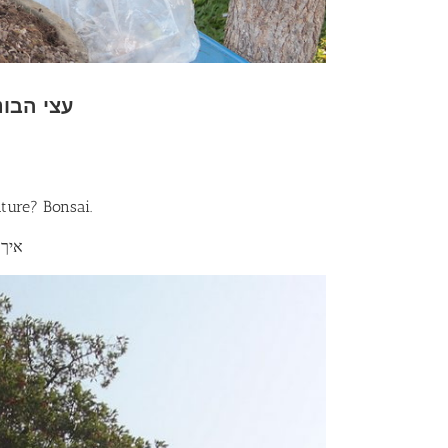
עצי הבונסאי – פסט
ture? Bonsai.
איך 