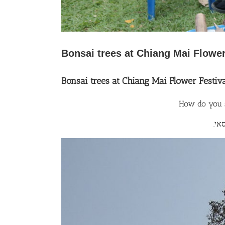
How do you s
.אי