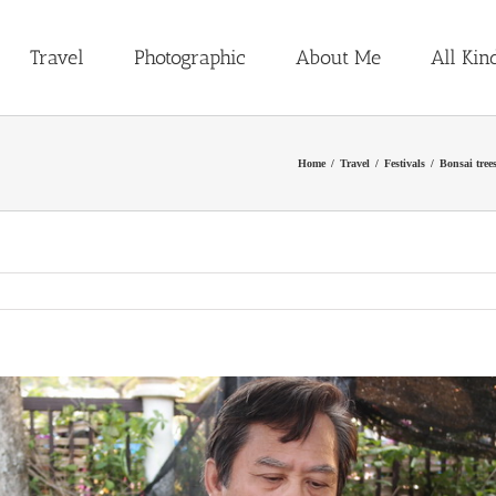
Travel
Photographic
About Me
All Kin
Home
/
Travel
/
Festivals
/