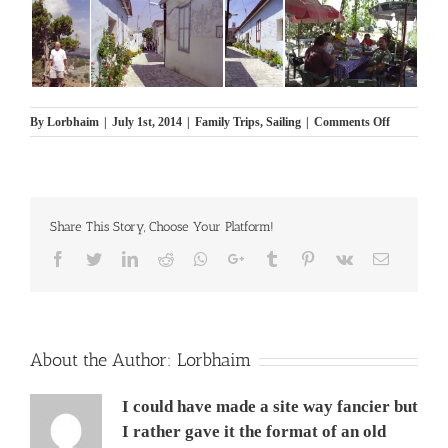
on
By
Lorbhaim
|
July 1st, 2014
|
Family Trips
,
Sailing
|
Comments Off
טיול
קרוז
נפטוניה
למערב
אירופה,
Share This Story, Choose Your Platform!
אוגוסט
1978
Facebook
Twitter
LinkedIn
Reddit
Whatsapp
Google+
Tumblr
Pinterest
Vk
Email
About the Author:
Lorbhaim
I could have made a site way fancier but
I rather gave it the format of an old