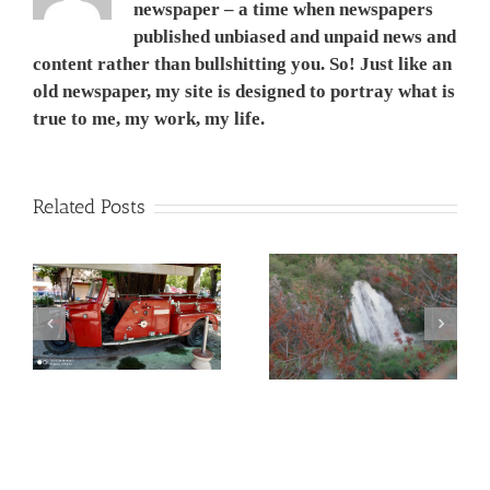
newspaper – a time when newspapers
published unbiased and unpaid news and
content rather than bullshitting you. So! Just like an
old newspaper, my site is designed to portray what is
true to me, my work, my life.
Related Posts
Water falls at the
Upper Galilee and
Larnaca, Cyprus, trip &
d.
Golan Hights of Israel. 4
Family holiday 13 – 16
Apr, 2017 ,טיול וחופשה
Apr 2019 מפלי המים
וי
משפחתית בלרנקה, קפריסין
בגליל העליון והגולן בשיא
שפיעתם אחרי גשמי החורף