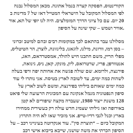
הקורינטוס, הפסקה קצרה בנמל אתונה. מכאן המסלול נבנה
לפי המסלול המקובל על הישראלי המטייל דאז של 7 מדינות ב
20 יום. עם כל ציוני הדרך המומלצים. היה לנו יופי של תא, אור
אוויר ושמש – שקי שינה על הסיפון.
מסלולנו עבר בהתאם לכך במקומות רבים ובהם למיטב זכרוני
– בסן רמו, וורונה, מילנו, לוגאנו, בלינזונה, לוצרן, הר הטיטליס,
מפלי הריין, משם חתכנו חיש להולד, אמסטרדאם, האג,
אנטוורפן, פריז, שרטרואס, ליון, מונקו, קאן, ניס, גינואה,
פירנצה, ולרומא. שם שולה פגשה את אחותה יפה ורפי בעלה
לשהות כמה ימים, עד לשובה לארץ בטיסה. אני נותרו לי עוד
כמה ימים שאותם ביליתי בפירנצה, ומשם לשוב לארץ על
סיפון הנפטוניה מנמל אנקונה עם המכונית הרעועה שלי פיאט
128 משנת ייצור 1980, שעברה מקצה שיפורים לא קטן
באירופה ואז גיליתי שצמיג חדש עולה רק כעשירית ממחירו
בארץ וכנל לגבי רדיו-טייפ. אני מזכיר שאז לא היה התרוץ
המקובל כיום – “תוצרת סין”. עוד אנקדוטה בעינייני רכב – על
הסיפון הכרתי את משה שושני, שייבא בייבוא אישי רכב