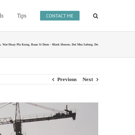
ds
Tips
CONTACT ME
i. Chiang Rai, Mea Sai, Chiang Sean, Wat Huay Pla Kung, Baan Si Dum – Black Houses, Doi Mea Salong, Doi Ang Khan. http://lor
Previous
Next