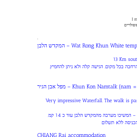
I m
פולריים
.
המקדש הלבן
– Wat Rong Khun White templ
13 Km south
 בהרחבה בכל מקום. הגישה קלה ולא ניתן להחמיץ
מפל אבן הגיר – Khun Kon Namtalk (na
Very impressive Waterfall. The walk is p
מפל גבוה שופע ואחד המרשימים והלא מוכרים בתאילנד – המשיכו מערבה מהמקדש הלבן עוד כ 14 קמ.
CHIANG Rai accommodation