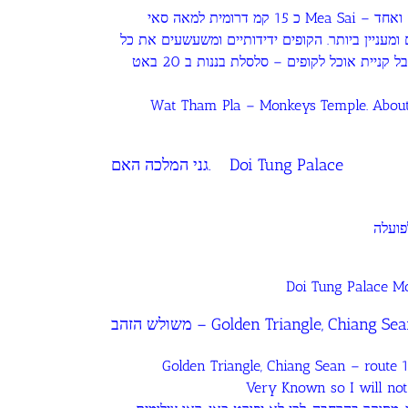
כ 15 קמ דרומית למאה סאי Mea Sai – עיר הגבול והמקום הצפוני ביותר בתאילנד. שוק ענק ואחד
לנד. סעו מערבה כ 2 קמ. מרשים ומעניין ביותר. הקופים ידידותיים ומשעשעים את כל
הילדים הצעירים והסבתות… הכניסה ללא תשלום. אבל קניית אוכל לקופים – סלסלת בננות ב 20 באט
Wat Tham Pla – Monkeys Temple. About
גני המלכה האם. Doi Tung Palace
Doi Tung Palace Mo
משולש הזהב – Golden Triangle, Chiang Se
Golden Triangle, Chiang Sean – route 
Very Known so I will not 