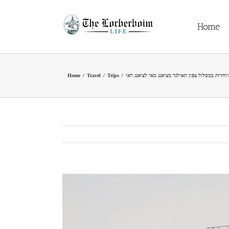
Skip
to
Home
content
Home
/
Travel
/
Trips
/
View
Larger
Image