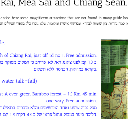
Rai, Mea Sai and Chiang Sean.
ention here some magnificent attractions that are not found in many guide bo
אן כמה נקודות ציון ששווה לבקר- שבדקתי אישית ומקומות שלא נזכרו כלל בספרי הטיולים הפו
e.
 of Chiang Rai, just off rd no 1. Free admission.
כ 13 קמ לפני ציאנג ראי. לא ארחיב כי המקום מסוקר.
בקראו במוזיאון. הכניסה ללא תשלום.
m = water talk=fall)
ast A ever green Bamboo forest – 1.5 Km 45 min
one way. Free admission.
הליכה ביער במבוק וגונגל פראי של כ 45 דקות 1.5 קמ. הכניסה ללא תשלום.