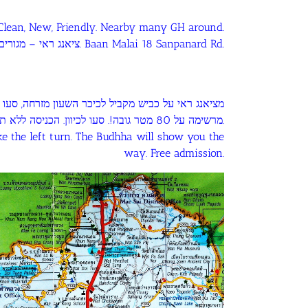
Clean, New, Friendly. Nearby many GH around.
ציאנג ראי – מגורים. ממליץ על באן מלאי. ממוקם מצויין במרכז. לא צריך להזמין מראש. באזור המון גסט האוזים מקסימים במחיר טוב. Baan Malai 18 Sanpanard Rd.
מציאנג ראי על כביש מקביל לכיכר השעון מזרחה, סעו
מרשימה על 80 מטר גובה!. סעו לכיוון. הכניסה ללא תשלום.
e the left turn. The Budhha will show you the
way. Free admission.