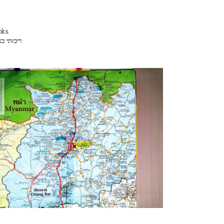
oks.
ריכזתי כ