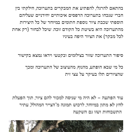
בהתאם להרגלי, להפתיע את המבקרים בתערוכה, חילקתי בין
חברי שנכחו בתערוכה הדפסים איכותיים יחידניים שעליהם
הוספתי שכבת ציור נוספת חתומים במיוחד של כל היצירות
מהתערוכה היא בשיטת כל הקודם זוכה. שיכל לבחור (רק אחת
לכל מבקר) את הציור היפה בעיניו
סיפור התערוכה שזור בצילומים ובקטעי וידאו נמצא בקישור
כל מי שבא הופתע, מהנוף, מהעיצוב של התערוכה ומכך
שהציורים תלו בעיקר על עצי זית
עוד הפתעה – לא היה מי שניסה למכור להם ציור, תוך הפעלת
לחץ לא מתון במיוחד, לרכוש תמונה מ”הצייר המהולל, עתיר
התשבוחות ושזו גם השקעה