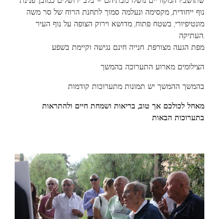
שתושביו המקוריים נושלו מבתיהם – בלב ירושלים כמובן. פנינת
נוף ייחודית, מקסימה ונעלמה סמוך לתחנת הרוח של סר משה
מונטיפיורי, בשטח פתוח, מדושא וירוק הצופה על נוף העיר
העתיקה.
מפת הגעה מצורפת. חנייה חינם נגישה וקיימת בשפע
הצילומים מארוע התערוכה בהמשך
בהמשך ההמשך יש תמונות מתערוכות קודמות
מאחל לכולכם אך טוב, בריאות ושמחת חיים ולהתראות
בתערוכות הבאות