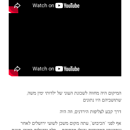
המיקום היה מחווה לשכונת העוני של ילדותי ימין משה,
שתושביהם היו נתונים
דרך קבע לצליפות הירדנים, וזה היה
אף לפני “הכיבוש”, עתה מקום משכן לשועי ירושלים לאחר