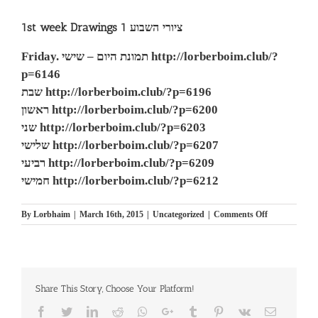
1st week Drawings ציורי השבוע 1
Friday. תמונת היום – שישי http://lorberboim.club/?
p=6146
שבת http://lorberboim.club/?p=6196
ראשון http://lorberboim.club/?p=6200
שני http://lorberboim.club/?p=6203
שלישי http://lorberboim.club/?p=6207
רביעי http://lorberboim.club/?p=6209
חמישי http://lorberboim.club/?p=6212
on
By
Lorbhaim
|
March 16th, 2015
|
Uncategorized
|
Comments Off
Picture
of
the
Day
–
Share This Story, Choose Your Platform!
Monday.
16
Facebook
Twitter
LinkedIn
Reddit
Whatsapp
Google+
Tumblr
Pinterest
Vk
Email
Mar