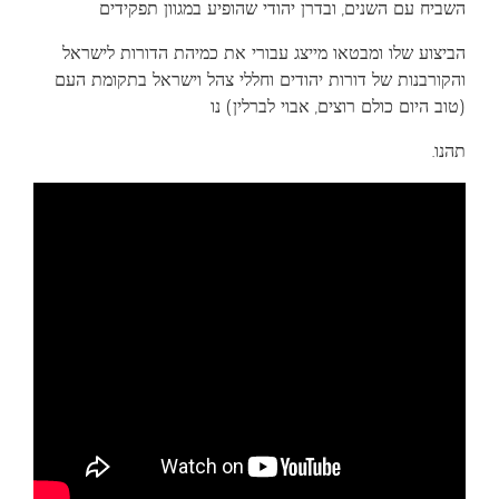
השביח עם השנים, ובדרן יהודי שהופיע במגוון תפקידים
הביצוע שלו ומבטאו מייצג עבורי את כמיהת הדורות לישראל
והקורבנות של דורות יהודים וחללי צהל וישראל בתקומת העם
(טוב היום כולם רוצים, אבוי לברלין) נו
.תהנו