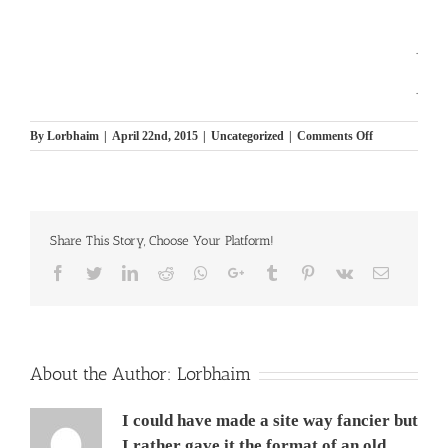
.
.
on
By
Lorbhaim
|
April 22nd, 2015
|
Uncategorized
|
Comments Off
Hatikva
By
Al
Jolson
התקווה
Share This Story, Choose Your Platform!
בביצעו
של
Facebook
Twitter
LinkedIn
Reddit
Whatsapp
Google+
Tumblr
Pinterest
Vk
Email
אל
גולסון
About the Author:
Lorbhaim
I could have made a site way fancier but
I rather gave it the format of an old