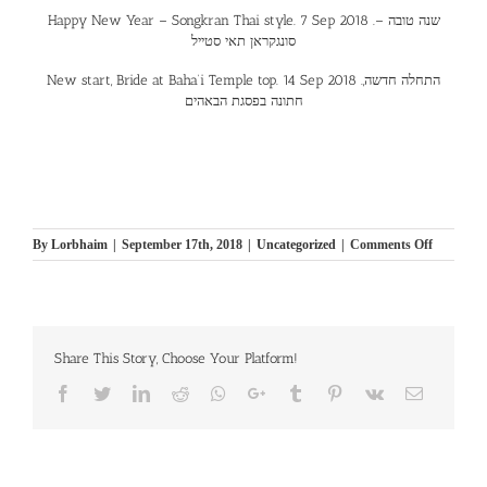
Happy New Year – Songkran Thai style. 7 Sep 2018 .שנה טובה –
סונגקראן תאי סטייל
New start, Bride at Baha’i Temple top. 14 Sep 2018 .התחלה חדשה,
חתונה בפסגת הבאהים
on
By
Lorbhaim
|
September 17th, 2018
|
Uncategorized
|
Comments Off
Black
Kittens
Claws
fight
on
Share This Story, Choose Your Platform!
top.
21
Facebook
Twitter
LinkedIn
Reddit
Whatsapp
Google+
Tumblr
Pinterest
Vk
Email
Sep
2018
.בציפורניים
קרב
חתלתולים