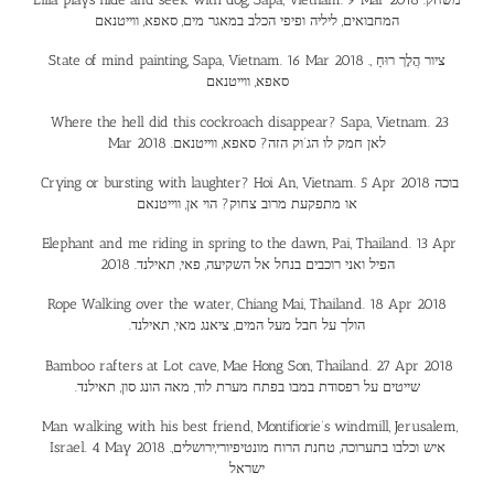
המחבואים, ליליה ופיפי הכלב במאגר מים, סאפא, ווייטנאם
State of mind painting, Sapa, Vietnam. 16 Mar 2018 .ציור הֲלָך רוּחַ ,
סאפא, ווייטנאם
Where the hell did this cockroach disappear? Sapa, Vietnam. 23
Mar 2018 .לאן חמק לו הג’וק הזה? סאפא, ווייטנאם
Crying or bursting with laughter? Hoi An, Vietnam. 5 Apr 2018 בוכה
או מתפקעת מרוב צחוק? הוי אן, ווייטנאם
Elephant and me riding in spring to the dawn, Pai, Thailand. 13 Apr
2018 .הפיל ואני רוכבים בנחל אל השקיעה, פאי, תאילנד
Rope Walking over the water, Chiang Mai, Thailand. 18 Apr 2018
.הולך על חבל מעל המים, ציאנג מאי, תאילנד
Bamboo rafters at Lot cave, Mae Hong Son, Thailand. 27 Apr 2018
.שייטים על רפסודת במבו בפתח מערת לוד, מאה הונג סון, תאילנד
Man walking with his best friend, Montifiorie’s windmill, Jerusalem,
Israel. 4 May 2018 .איש וכלבו בתערוכה, טחנת הרוח מונטיפיורי,ירושלים,
ישראל