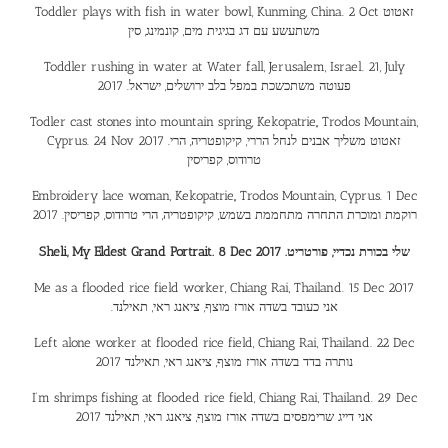
Toddler plays with fish in water bowl, Kunming, China. 2 Oct זאטוט
משתעשע עם דג בגיגית מים, קונמינג, סין
Toddler rushing in water at Water fall, Jerusalem, Israel. 21, July
2017 .פעוטה משתכשכת במפל בלב ירושלים, ישראל
Todler cast stones into mountain spring, Kekopatrie,, Trodos Mountain,
Cyprus. 24 Nov 2017 .זאטוט משליך אבנים לנחל הררי, קיקופטריה, הרי
טרודוס, קפריסין
Embroidery lace woman, Kekopatrie,, Trodos Mountain, Cyprus. 1 Dec
2017 .רוקמת ומוכרת התחרה מתחממת בשמש, קיקופטריה, הרי טרודוס, קפריסין
Sheli, My Eldest Grand Portrait. 8 Dec 2017 .שלי בכורת נכדיי, פורטריט
Me as a flooded rice field worker, Chiang Rai, Thailand. 15 Dec 2017
.אני כעובד בשדה אורז מוצף, ציאנג ראי, תאילנד
Left alone worker at flooded rice field, Chiang Rai, Thailand. 22 Dec
2017 נותרה בדד בשדה אורז מוצף, ציאנג ראי, תאילנד
I’m shrimps fishing at flooded rice field, Chiang Rai, Thailand. 29 Dec
2017 אני דייג שרימפסים בשדה אורז מוצף, ציאנג ראי, תאילנד