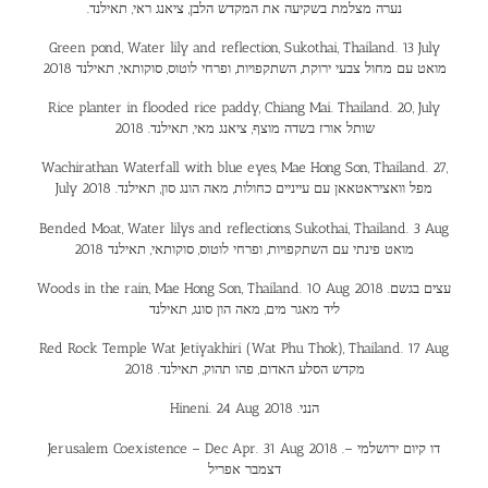
.נערה מצלמת בשקיעה את המקדש הלבן, ציאנג ראי, תאילנד
Green pond, Water lily and reflection, Sukothai, Thailand. 13 July
2018 מואט עם מחול צבעי ירוקת, השתקפויות, ופרחי לוטוס, סוקותאי, תאילנד
Rice planter in flooded rice paddy, Chiang Mai. Thailand. 20, July
2018 .שותל אורז בשדה מוצף, ציאנג מאי, תאילנד
Wachirathan Waterfall with blue eyes, Mae Hong Son, Thailand. 27,
July 2018 .מפל וואציראטאאן עם עייניים כחולות, מאה הונג סון, תאילנד
Bended Moat, Water lilys and reflections, Sukothai, Thailand. 3 Aug
2018 מואט פינתי עם השתקפויות, ופרחי לוטוס, סוקותאי, תאילנד
Woods in the rain, Mae Hong Son, Thailand. 10 Aug 2018 .עצים בגשם
ליד מאגר מים, מאה הון סונג, תאילנד
Red Rock Temple Wat Jetiyakhiri (Wat Phu Thok), Thailand. 17 Aug
2018 .מקדש הסלע האדום, פהו תהוק, תאילנד
Hineni. 24 Aug 2018 .הנני
Jerusalem Coexistence – Dec Apr. 31 Aug 2018 .דו קיום ירושלמי –
דצמבר אפריל