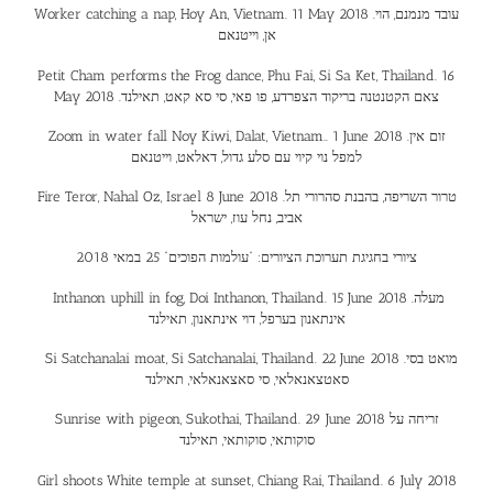
Worker catching a nap, Hoy An, Vietnam. 11 May 2018 .עובד מנמנם, הוי
אן, וייטנאם
Petit Cham performs the Frog dance, Phu Fai, Si Sa Ket, Thailand. 16
May 2018 .צאם הקטנטנה בריקוד הצפרדע, פו פאי, סי סא קאט, תאילנד
Zoom in water fall Noy Kiwi, Dalat, Vietnam.. 1 June 2018 .זום אין
למפל נוי קיוי עם סלע גדול, דאלאט, וייטנאם
Fire Teror, Nahal Oz, Israel 8 June 2018 .טרור השריפה, בהבנת סהרורי תל
אביב, נחל עוז, ישראל
8
ציורי בחגיגת תערוכת הציורים: “עולמות הפוכים” 25 במאי 201
Inthanon uphill in fog, Doi Inthanon, Thailand. 15 June 2018 .מעלה
אינתאנון בערפל, דוי אינתאנון, תאילנד
Si Satchanalai moat, Si Satchanalai, Thailand. 22 June 2018 .מואט בסי
סאטצאנאלאי, סי סאצאנאלאי, תאילנד
Sunrise with pigeon, Sukothai, Thailand. 29 June 2018 זריחה על
סוקותאי, סוקותאי, תאילנד
Girl shoots White temple at sunset, Chiang Rai, Thailand. 6 July 2018