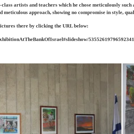
lass artists and teachers which he chose meticulously such a
and meticulous approach, showing no compromise in style, qual
pictures there by clicking the URL below:
ExhibitionAtTheBankOfIsrael#slideshow/5355261979659234