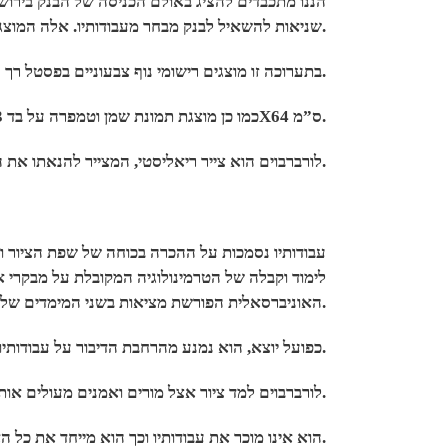
הננו מתכבדים להציג באולם הכניסה של הבנק בירוש,
שניאות להשאיל לבנק מבחר מעבודותיו. אלה המוצגים בהשאלת האמן.
בתערוכה זו מוצגים רישומי נוף צבעוניים בפסטל רך על נייר בגודל 50×70 ס”מ.
כמו כן מוצגת תמונת שמן וטמפרה על בד 83X64 ס”מ.
לורברבוים הוא צייר ריאליסטי, המצייר להנאתו את הנושאים המעניינים אותו בלבד, אשר עבודותיו מוערכות על ידי רבים.
עבודותיו נסמכות על ההכרה בכוחה של שפת הציור ו
לימוד וקבלה של הטרמינולוגיה המקובלת על מבקרי א
האוניברסאלית הפורשת מציאות בשני המימדים של תמונה.
כפועל יוצא, הוא נמנע מהרחבת הדיבור על עבודותיו, מתוך השקפתו כי התמונות מדברות בשפתן בעצמן.
לורברבוים למד ציור אצל מורים ואמנים מעולים אותם בחר בקפידה כגון ישראל זהר. עבודותיו מוקפדות וללא פשרות והוא דוגל בחירותו האמנותית לה הוא מייחס חשיבות רבה.
הוא אינו מוכר את עבודותיו וכך הוא מייחד את כל האנרגיות החיוביות לעבודותיו בלבד ופטור מהצורך להפנות אנרגיה ומאמץ למסחור ומכירת עבודותיו.