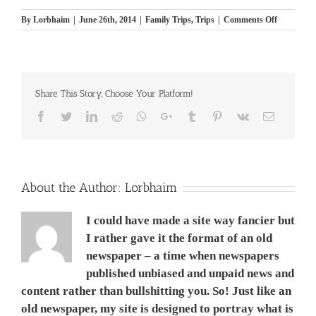
on
By
Lorbhaim
|
June 26th, 2014
|
Family Trips
,
Trips
|
Comments Off
סקנדינביה
הטיול
שלנו
1993
Share This Story, Choose Your Platform!
Facebook
Twitter
LinkedIn
Reddit
Whatsapp
Google+
Tumblr
Pinterest
Vk
Email
About the Author:
Lorbhaim
I could have made a site way fancier but
I rather gave it the format of an old
newspaper – a time when newspapers
published unbiased and unpaid news and
content rather than bullshitting you. So! Just like an
old newspaper, my site is designed to portray what is