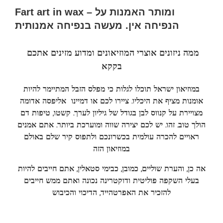
Fart art in wax – ומותר האמנות על
הנפיחה אין. מעשה בנפיחה אמנותית
ממה ניזונים אוצרי המוזיאונים ומדוע מזינים אתכם
בקקא
במוזיאון ישראל תוכלו לגלות כי מפלס הזבל המתיימר להיות
אומנות מציף את היכליו. ציירו לכם או דמיינו אליפסה אדומה
מצויירת על קנווס לבן בגודל של גיליון לערך. קשטו, טיפות דם
הולך טוב. זהו. יש לכם יצירה שווה ומוערכת ביותר. אתם אמנים
ראויים להכרה עולמית בכשרונכם ולתפוס קיר שלם באולם
במוזיאון הזה
אה כן, והערת שוליים, כמובן, כבימי סטאלין, אתם חייבים להיות
בעלי השקפה פוליטית ודוקטרינה נכונה ואתם ממש חייבים
להזכיר את האפרטהייד, הדיכוי והכיבוש