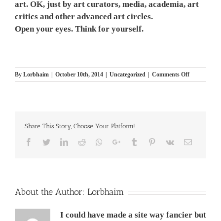
art. OK, just by art curators, media, academia, art
critics and other advanced art circles.
Open your eyes. Think for yourself.
on
By
Lorbhaim
|
October 10th, 2014
|
Uncategorized
|
Comments Off
Fart
art
in
wax
–
Share This Story, Choose Your Platform!
ומותר
האמנות
Facebook
Twitter
LinkedIn
Reddit
Whatsapp
Google+
Tumblr
Pinterest
Vk
Email
על
הנפיחה
אין.
מעשה
בנפיחה
אמנותית
About the Author:
Lorbhaim
I could have made a site way fancier but