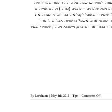
הוספתי למחיר שחשבתי על ערכה תוספת שערוריתית
 מבול טלפונים – סוכנים (כמובן) וקונים אמיתיים
 שהמחיר שאוכל לקבל אינו כה דימיוני. הסרתי את
רלוונטי.
אז מי אשם? הרשויות. אבל יש לי פתרון
ר בהמון אחוזים. ברם, מישהוא מעוניין שמחירי נכסיו
on
By
Lorbhaim
|
May 4th, 2016
|
Tips
|
Comments Off
כל
טוב
נוכלויות