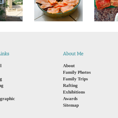
Gr
My experience making
xperience making
Gravlax, Cured salmon.
lax, Cured salmon
 מעולה
.גראבלקס- סלמון כבוש
ie
וש
שהכינותי
סלמון כבוש שהכינו
inks
About Me
l
About
Family Photos
ng
Family Trips
ng
Rafting
Exhibitions
graphic
Awards
Sitemap