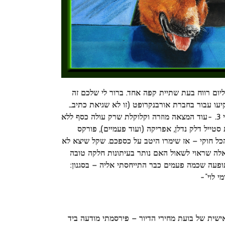
שת נדלן ברחבי הגלובס. רחוק לכם? יש כמובן את המבטיחים 70% או כמה אלפי $ ליום רווח בעת שתיית קפה אחד. ברור לי שלכם זה
יעו עבור בחברת אורבנקרופט
(זו לא שגיאת כתיב…
וזו עוד עוטרה בדרוג של אי 3. -עוד המצאה מוזרה וקלוקלת שרק עולה כסף ללא
סטייל דלק נדלן, אפריקה (ועוד פעמיים), פורקס
שהכל חוקי – אז שימרו היטב על כספכם. שקל שיצא לא
 שאלה שראוי לשאול האם נותר בעיתונות חלקה טובה
ופעה שכמה פעמים כבר התייחסתי אליה – בסגנון:
י לוי”-
שית של בועת מחירי הדיור – פירסמתי מודעה ביד