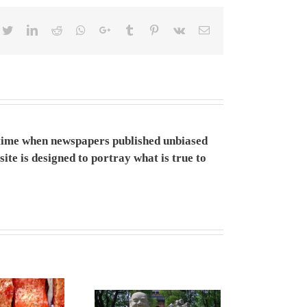
cebook
Twitter
LinkedIn
Reddit
Whatsapp
Google+
Tumblr
Pinterest
Vk
Email
a time when newspapers published unbiased
ite is designed to portray what is true to