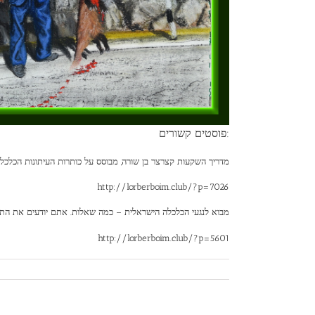
פוסטים קשורים:
מדריך השקעות קצרצר בן שורה, מבוסס על כותרות העיתונות הכלכלי
http://lorberboim.club/?p=7026
מבוא לנגעי הכלכלה הישראלית – כמה שאלות. אתם יודעים את התש
http://lorberboim.club/?p=5601