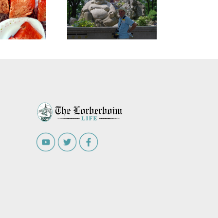
avlax, Cured salmon
Easy, Short &
Informative. מתכון
לגראבלקס- סלמון כב