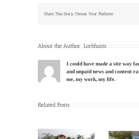
הארץ
-
יש
Share This Story, Choose Your Platform!
לרוב
–
הכל
כדי
לחמוס
About the Author:
Lorbhaim
כספכם
I could have made a site way fa
and unpaid news and content rath
me, my work, my life.
Related Posts