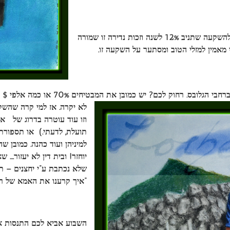
למשל הבאנר הזוהר בעיתון כלכלי מכובד מעביר אותי להשקעה שתניב 12% לשנה וזכות נדירה זו שמורה
הבאנר בעיתון אחר מבטיח ליווי מקצועי ברכי
לא יקרה. אז למי קרה שהשק
תועלת, לדעתי.) או תספורת 
למיניהן ועוד כהנה. כמובן 
יוחזר! ובית דין לא יעזור….
שלא נכתבת ע”י יחצנים – ת
“איך קרענו את האמא של רמ
השבוע אביא לכם התנסות אי