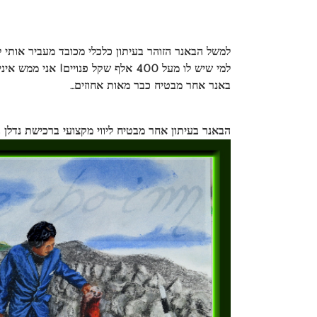
למי שיש לו מעל 400 אלף שקל פנויים! אני ממש איני מאמין למזלי הטוב ומסתער על השקעה זו.
באנר אחר מבטיח כבר מאות אחוזים…