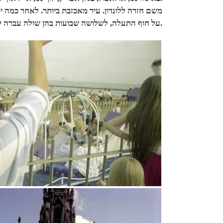
משם חזרה ללונדון. עיר מאכזבת ביותר. לאחר כמה ימי,
על חוף התעלה, לשלושה שבועות בהן שולה עברה קורס לאנגלית. אני נותרתי חופשי לנפשי לשוטט לי בעיר חוף קטנטנה ושלווה עם מרינה יפהפיה.