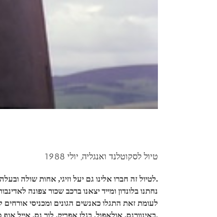
טיול לסקוטלנד ואנגליה, יולי 1988
לטיול זה חברו אלינו גם יעל וזיגי, אחות שולה ובעלה לחלק הטיול בסקוטלנד ולונדון.
נחתנו בלונדון ומייד יצאנו ברכב שכור צפונה לאדינבור
לעומת זאת התגלו כאנשים הגונים ומכניסי אורחים לע,
באינוורנס, אולאפול, בגלן אפריק, לוך נס, אייל אוף סקיי, פורט וויליאם, גלזגו ועוד.