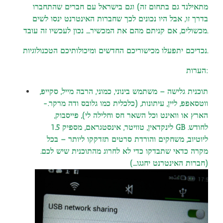
מתאילנד גם בתחום זה) וגם בישראל עם חברים שהתחברו
בדרך זו, אבל היו נכונים לכך שחברות האינטרנט ינסו לשים
מכשולים, אם קניתם מהם את המכשיר…. נכון לעכשיו זה עובד.
נכדיכם יתפעלו מכישוריכם החדשים ומיכולותיכם הטכנולוגיות.
הערות:
תוכנית גלישה – משתמש בינוני, כמוני, הרבה מייל, סקייפ,
ווטסאפפ, ליין, עיתונות, (כלכלית כמו גלובס ודה מרקר.-
הארץ או וואינט וכל השאר חס וחלילה לי), פייסבוק,
לינקדאין, טוויטר, אינסטגראם, מספיק 1.5 GB לחודש.
ליוטיוב, משחקים והורדת סרטים תזדקקו ליותר – בכל
מקרה כדאי שתבדקו כדי לא לחרוג מהתוכנית שיש לכם.
(חברות האינטרנט יחגגו
….)