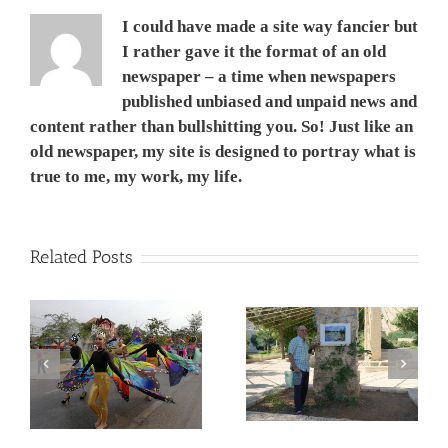
כמה
I could have made a site way fancier but
קלקות
קלילות
I rather gave it the format of an old
רטפון
newspaper – a time when newspapers
שלכם.
published unbiased and unpaid news and
כן
סבתא,
content rather than bullshitting you. So! Just like an
גם
old newspaper, my site is designed to portray what is
את
יכולה
true to me, my work, my life.
ולא
צריכה
להמתין
לביקור
Related Posts
חודשי
של
הנכד
שלך.
אל
המשך ועדכון לפוסט –
תיבהלו
Corona Virus, &
מדריך קל, ללא מניע מסחרי,
nd
–
Philippines VS Thailand.
לנבכי הבחירה למצלמה
אני
וירוס הקורונה, מהפיליפינים
החדשה- 5000$ מול
מתנהל
לתאילנד
400$ – מי מנצח
כך
שנתיים