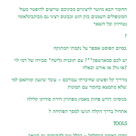
החומר הבא מיועד לרציניים מביניכם שרוצים להיפטר מעול
המונופולים השמנים בזק הוט וכבונוס רציני גם מבזקבינלאומי
נטוויזיון וכל השאר
?
בסיום הפוסט אספר על נקמתי המתוקה.
יש לכם סמארטפון**? עם תוכנית גלישה* סבירה של רמי לוי
או גולן או אורנג וכאלה?
מדריך קל ופשוט שחיברתי עבורכם – עובד שיגעון ומותאם למי
שלא מתמצא בחומר עם תמונות.
מניסיוני דורש פחות מאמץ מפתרון חידת סודוקו קלילה.
אתחיל בדרך הקלה הגיעו למסך הפתיחה ל
TOOLS
בחרו באיקון הכחלחל – בכלל טוב להתנסות גם בשאר