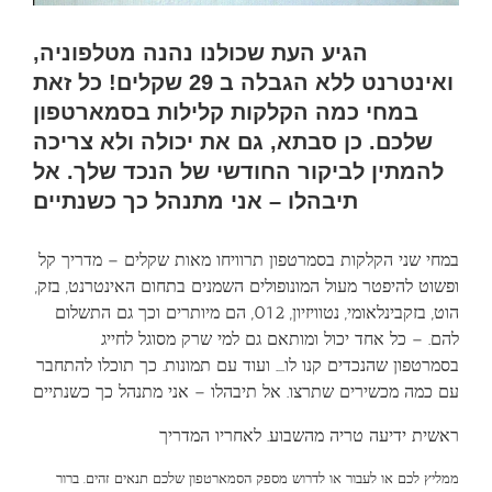
הגיע העת שכולנו נהנה מטלפוניה,
ואינטרנט ללא הגבלה ב 29 שקלים! כל זאת
במחי כמה הקלקות קלילות בסמארטפון
שלכם. כן סבתא, גם את יכולה ולא צריכה
להמתין לביקור החודשי של הנכד שלך. אל
תיבהלו – אני מתנהל כך כשנתיים
במחי שני הקלקות בסמרטפון תרוויחו מאות שקלים – מדריך קל
ופשוט להיפטר מעול המונופולים השמנים בתחום האינטרנט, בזק,
הוט, בזקבינלאומי, נטוויזיון, 012, הם מיותרים וכך גם התשלום
להם. – כל אחד יכול ומותאם גם למי שרק מסוגל לחייג
בסמרטפון שהנכדים קנו לו…. ועוד עם תמונות. כך תוכלו להתחבר
עם כמה מכשירים שתרצו. אל תיבהלו – אני מתנהל כך כשנתיים
ראשית ידיעה טריה מהשבוע. לאחריו המדריך
ממליץ לכם או לעבור או לדרוש מספק הסמארטפון שלכם תנאים זהים. ברור