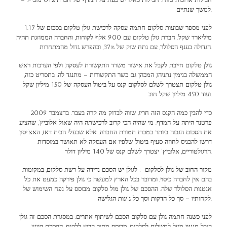
למשך שנתיים.
לפני מספר שבועות
סלקום חתמה עסקה לרכישת גולן טלקום
בסכום של 1.17
מיליארד שקל. חברת גולן טלקום עם 900 אלף לקוחות, והחברה הממוזגת תהיה
הגדולה בענף הסלולר, עם נתח שוק של 37%, ובהפרש גדול מהמתחרות.
גולן טלקום חייבת לקבל את אישור משרד התקשורת לעסקה, ולפי הערכות ראש
הממשלה בנימין נתניהו, המכהן גם כשר התקשורות – מתנגד לה. בתסריט כזה,
גולן טלקום תצטרך לשלם לסלקום קנס על ביטול העסקה של 150 מיליון שקל
ועוד 450 מיליון שקל חוב.
כדי להבין כמה הקנס הזה חריג, שווה לבדוק מה קרה בעבר. בדצמבר 2009
פרטנר היתה על המדף. מי שהיה הכי קרוב לרכישתה היה שאול אלוביץ’, שהציע
את הסכום הגבוה ביותר במכרז תמורת החברה. אלא שבעלי הבית דאז, האצ’יסון,
דרשו להכניס לחוזה סעיף ביטול, שלפיו אם העסקה לא תאושר במוסדות
הרגולטוריים, אלוביץ’ יצטרך לשלם קנס של 140 מיליון דולר.
מקור החוב של גולן
לסלקום
: לגולן יש הסכם נדידה על רשת סלקום, במקומות
בהם אין לחברה כיסוי, ומדובר בכל הארץ למעשה כי גולן פירקה כמעט את כל
אנטנות הסלולר שלה. ההסכם של גולן מול סלקום מבוסס על נפח השימוש של
לקחותיו – סך כל הדקות וסך כל ג’יגות הגלישה.
לפני כשנה חתמה גולן עם סלקום הסכם לשיתוף אתרים. במסגרת הסכם זה גולן
קיבל מנגנון מוזל לתשלום לסלקום, מבוסס מחיר קבוע ללקוח. ההסכם הוגש