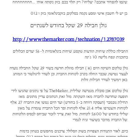
שינסו להפחיד אתכם? יצליחו? רק תלוי בכם. בזק ניסתה אותי. …..חחחחחחחח.
כן יש לי חשבון אישי ומסע נקמה בסלקום, בזקבינלאומי, בזק ו 012.
גולן חבילה 29 שקל בחודש לשנתיים
http://www.themarker.com/technation/1.2787039
החבילה כוללת שיחות, הודעות טקסט, שיחות בינלאומיות ל-56 יעדים הכלולים
בתוכנית ונפח גלישה 10 ג’יגה
גולן טלקום השיקה היום (א’) חבילה מוזלת חדשה בשווי 29 שקל. החבילה נועדה
לעצור נטישה, שכבר החלה בקרב לקוחות החברה, וכן לשדר לרגולטור כי המותג
כאן וימשיך לעורר חבילות זולות.
על פי נתונים שהגיעו לידי TheMarker, גולן טלקום אכן סובלת מנטישה שלילית,
תופעה שחדשה לחברה מאז השקתה. מול זאת, הנתונים עדיין מתונים. מאז
תחילת נובמבר (העסקה דווחה ב-5 בחודש) ועד היום נטשו את החברה 27 אלף
לקוחות והצטרפו אליה 21.4 אלף לקוחות וסך הכל החברה עומדת על מאזן
שלילי בחודש של 5,600 לקוחות. מול זאת, צריך לזכור שביחס לבסיס הלקוחות
של החברה מדובר בשיעור זניח לגמרי.
כיום, לאור התנודות הצפויות בשוק הסלולר, צרכנים מחפשים בטחון בדמות
חבילות ארוכות טווח. חבילות כאלו יש כעת על המדף של חברת 012 מובייל –