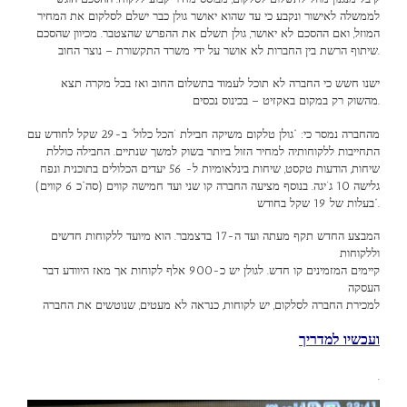
לממשלה לאישור ונקבע כי עד שהוא יאושר גולן כבר ישלם לסלקום את המחיר
המוזל, ואם ההסכם לא יאושר, גולן תשלם את ההפרש שהצטבר. מכיוון שהסכם
שיתוף הרשת בין החברות לא אושר על ידי משרד התקשורת – נוצר החוב.
ישנו חשש כי החברה לא תוכל לעמוד בתשלום החוב ואז בכל מקרה תצא
מהשוק רק במקום באקזיט – בכינוס נכסים.
מהחברה נמסר כי: “גולן טלקום משיקה חבילת ‘הכל כלול’ ב-29 שקל לחודש עם
התחייבות ללקוחותיה למחיר הזול ביותר בשוק למשך שנתיים. החבילה כוללת
שיחות, הודעות טקסט, שיחות בינלאומיות ל- 56 יעדים הכלולים בתוכנית ונפח
גלישה 10 ג’יגה. בנוסף מציעה החברה קו שני ועד חמישה קווים (סה”כ 6 קווים)
בעלות של 19 שקל בחודש”.
המבצע החדש תקף מעתה ועד ה-17 בדצמבר. הוא מיועד ללקוחות חדשים
וללקוחות
קיימים המזמינים קו חדש. לגולן יש כ-900 אלף לקוחות אך מאז היוודע דבר
העסקה
למכירת החברה לסלקום, יש לקוחות, כנראה לא מעטים, שנוטשים את החברה
ועכשיו למדריך
.