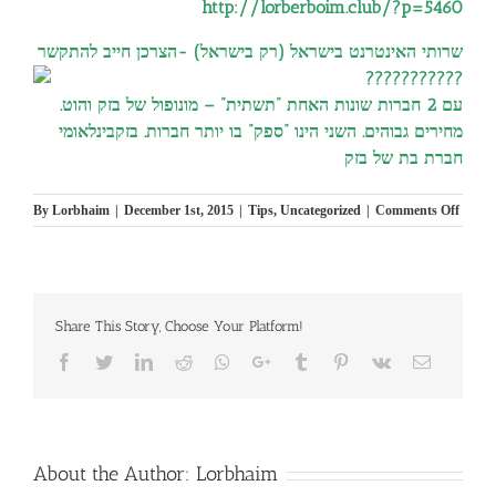
http://lorberboim.club/?p=5460
שרותי האינטרנט בי
שראל (רק בישראל) -הצרכן חייב להתקשר
עם 2 חברות שונות האחת “תשתית” – מונופול של בזק והוט.
מחירים גבוהים. השני הינו “ספק” בו יותר חברות. בזקבינלאומי
חברת בת של בזק
on
By
Lorbhaim
|
December 1st, 2015
|
Tips
,
Uncategorized
|
Comments Off
הגיע
העת
שכולנו
נהנה
פוניה,
Share This Story, Choose Your Platform!
ינטרנט
ללא
Facebook
Twitter
LinkedIn
Reddit
Whatsapp
Google+
Tumblr
Pinterest
Vk
Email
הגבלה
ב
29
קלים!
כל
זאת
About the Author:
Lorbhaim
במחי